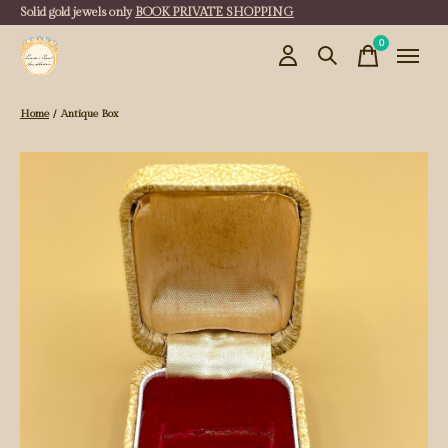
Solid gold jewels only
BOOK PRIVATE SHOPPING
0
items
Home
/
Antique Box