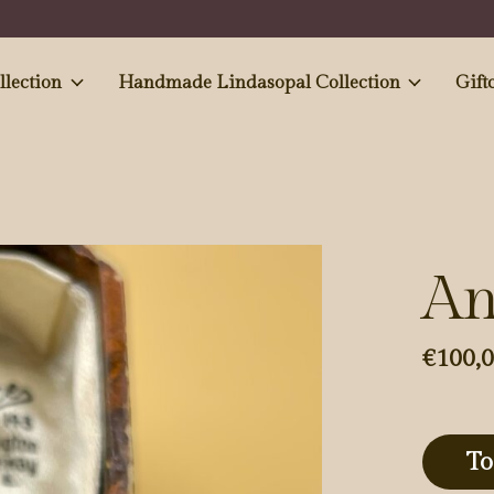
e and Antiques' collection
Handmade Lindasopal Collection
Gift
An
€100,
To