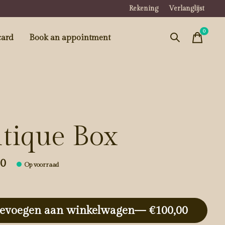
Rekening
Verlanglijst
0
items
card
Book an appointment
tique Box
00
Op voorraad
evoegen aan winkelwagen
— €100,00