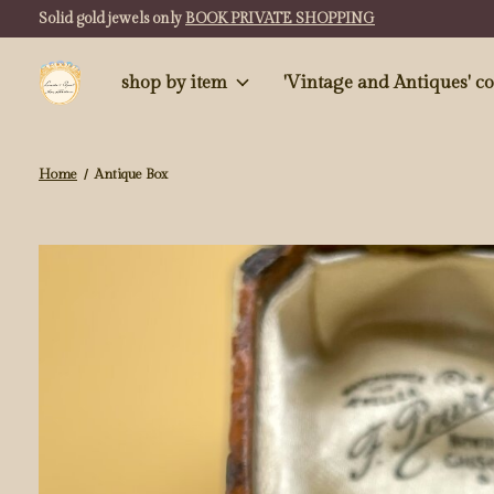
Solid gold jewels only
BOOK PRIVATE SHOPPING
shop by item
'Vintag
Home
/
Antique Box