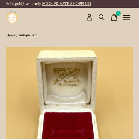
Solid gold jewels only
BOOK PRIVATE SHOPPING
0
items
Home
/
Antique Box