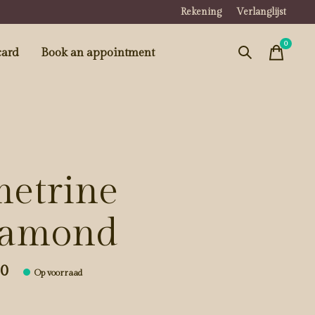
Rekening
Verlanglijst
0
items
card
Book an appointment
etrine
iamond
00
Op voorraad