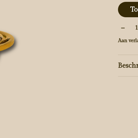
To
Aantal
Aan verl
Beschr