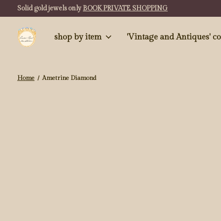
Solid gold jewels only
BOOK PRIVATE SHOPPING
shop by item
'Vintag
Home
/
Ametrine Diamond