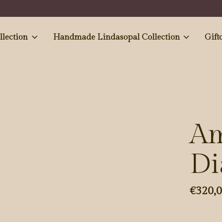
e and Antiques' collection
Handmade Lindasopal Collection
Gift
Am
D
€320,