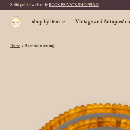
Solid gold jewels only
BOOK PRIVATE SHOPPING
shop by item
'Vintag
Home
/
Barnsteen ketting