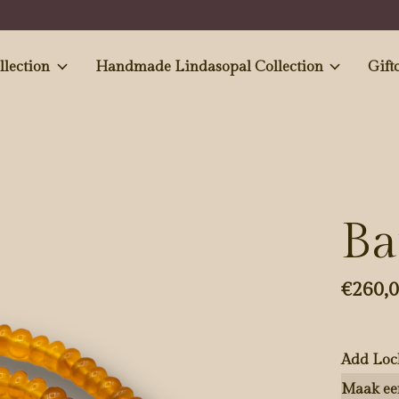
e and Antiques' collection
Handmade Lindasopal Collection
Gift
Ba
€260,
Add Loc