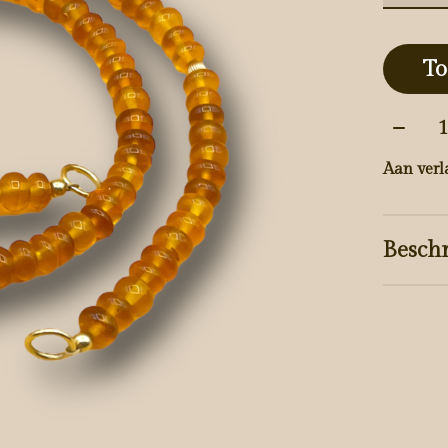
To
Aantal
Aan verl
Beschr