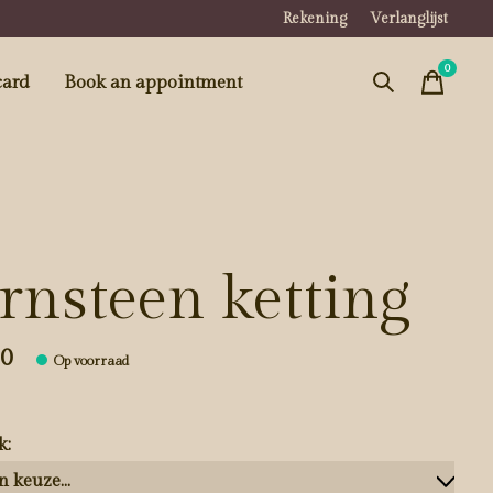
Rekening
Verlanglijst
0
items
card
Book an appointment
rnsteen ketting
00
Op voorraad
k: