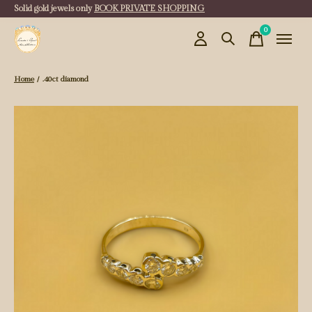
Solid gold jewels only
BOOK PRIVATE SHOPPING
0
items
Home
/
.40ct diamond